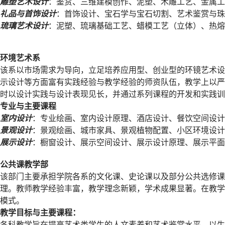
雕塑艺术设计
：鉴赏、三维建模创作、泥塑、木雕工艺、金属工
礼品与首饰设计
：首饰设计、宝石学与宝石切割、艺术鉴赏与珠
琉璃艺术设计
：泥塑、琉璃基础工艺、蜡模工艺（立体）、热熔
环境艺术系
该系以市场需求为导向，立足培养应用型、创业型的环镜艺术设计
示设计等方面富有实践经验与教学经验的师资队伍，教学上以严
时以设计实践与设计表现见长，并通过系列课程的开发和实践训
专业与主要课程
室内设计
：专业绘画、室内设计原理、酒店设计、餐饮空间设计
景观设计
：景观绘画、城市家具、景观植物配置、小区环境设计
展示设计
：橱窗设计、展示空间设计、展示设计原理、展示平面
公共课教学部
该部门主要承担学院各系的文化课、史论课以及部分公共选修课
理。教师教学经验丰富，教学理念新颖，学术成果显著。在教学
模式。
教学目标与主要课程：
各科教学旨在提高艺术类学生的人文素养和艺术鉴赏水平，以生